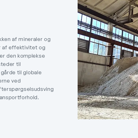
kken af mineraler og
af effektivitet og
erer den komplekse
teder til
gårde til globale
erne ved
fterspørgselsudsving
ansportforhold.