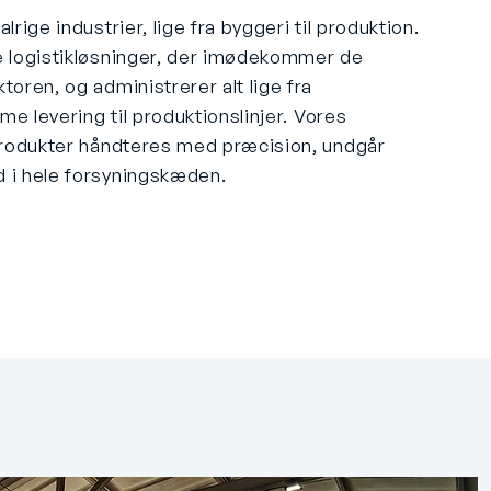
lrige industrier, lige fra byggeri til produktion.
de logistikløsninger, der imødekommer de
toren, og administrerer alt lige fra
time levering til produktionslinjer. Vores
ålprodukter håndteres med præcision, undgår
d i hele forsyningskæden.