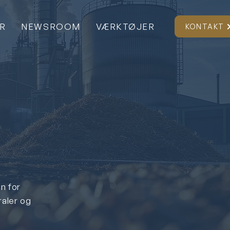
ER
NEWSROOM
VÆRKTØJER
KONTAKT
n for
raler og