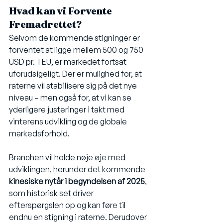
Hvad kan vi Forvente 
Fremadrettet?
Selvom de kommende stigninger er 
forventet at ligge mellem 500 og 750 
USD pr. TEU, er markedet fortsat 
uforudsigeligt. Der er mulighed for, at 
raterne vil stabilisere sig på det nye 
niveau – men også for, at vi kan se 
yderligere justeringer i takt med 
vinterens udvikling og de globale 
markedsforhold.
Branchen vil holde nøje øje med 
udviklingen, herunder det kommende 
kinesiske nytår i begyndelsen af 2025
, 
som historisk set driver 
efterspørgslen op og kan føre til 
endnu en stigning i raterne. Derudover 