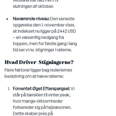
vedvarende fald frem til 
slutningen af oktober.
Nuværende niveau:
 Den seneste 
opgørelse den 1. november viser, 
at indekset nu ligger på 2442 USD 
– en væsentlig nedgang fra 
toppen, men for første gang i lang 
tid ser vi nu  stigninger i raterne.
Hvad Driver  Stigningerne?
Flere faktorer ligger bag rederiernes 
beslutning om at hæve raterne:
Forventet Øget Efterspørgsel:
 Vi 
står på tærsklen til vinter peak, 
hvor mange virksomheder 
forbereder sig på højsæsonen. 
Dette skaber pres på 