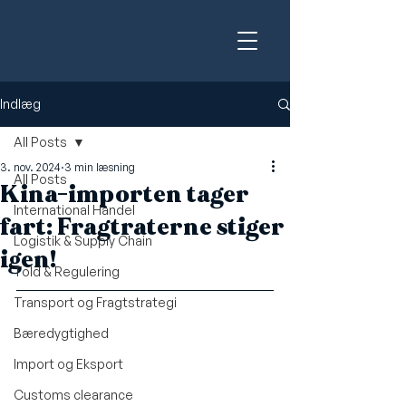
Indlæg
All Posts
3. nov. 2024
3 min læsning
All Posts
Kina-importen tager
International Handel
fart: Fragtraterne stiger
Logistik & Supply Chain
igen!
Told & Regulering
Transport og Fragtstrategi
Bæredygtighed
Import og Eksport
Customs clearance