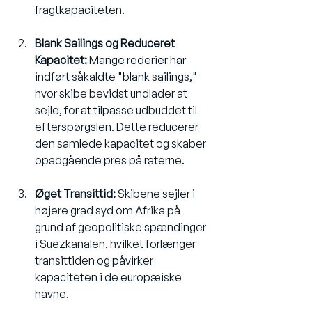
fragtkapaciteten.
Blank Sailings og Reduceret 
Kapacitet:
 Mange rederier har 
indført såkaldte "blank sailings," 
hvor skibe bevidst undlader at 
sejle, for at tilpasse udbuddet til 
efterspørgslen. Dette reducerer 
den samlede kapacitet og skaber 
opadgående pres på raterne.
Øget Transittid:
 Skibene sejler i 
højere grad syd om Afrika på 
grund af geopolitiske spændinger 
i Suezkanalen, hvilket forlænger 
transittiden og påvirker 
kapaciteten i de europæiske 
havne.