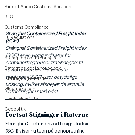
Slinkert Aaroe Customs Services
BTO
Customs Compliance
Shanghai Containerized Freight Index 
EU Regulations
(SCFI)
Trade Law & Policy
Shanghai Containerized Freight Index 
(SCFI) er en vigtig indikator for 
Søfragt og containerlogistik
containerfragtpriser fra Shanghai til 
Søfragt og containerlogistik
resten af verden. De seneste 
tendenser i SCFI viser betydelige 
Luftfragt og e-handel
udsving, hvilket afspejler de aktuelle 
Global økonomi
udfordringer i markedet.
Handelskonflikter
Geopolitik
Fortsat Stigninger i Raterne
Shanghai Containerized Freight Index 
(SCFI) viser nu tegn på genopretning 