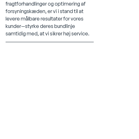
fragtforhandlinger og optimering af 
forsyningskæden, er vi i stand til at 
levere målbare resultater for vores 
kunder—styrke deres bundlinje 
samtidig med, at vi sikrer høj service.
Vi har for nylig hjulpet flere kunder i 
forskellige brancher med import fra 