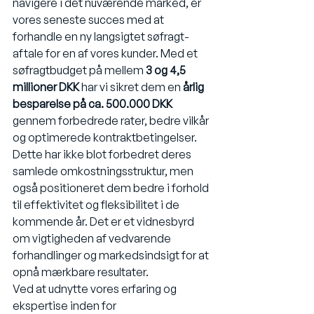
navigere i det nuværende marked, er 
vores seneste succes med at 
forhandle en ny langsigtet søfragt-
aftale for en af vores kunder. Med et 
søfragtbudget på mellem
 3 og 4,5 
millioner DKK 
har vi sikret dem en 
årlig 
besparelse på ca. 500.000 DKK
gennem forbedrede rater, bedre vilkår 
og optimerede kontraktbetingelser.
Dette har ikke blot forbedret deres 
samlede omkostningsstruktur, men 
også positioneret dem bedre i forhold 
til effektivitet og fleksibilitet i de 
kommende år. Det er et vidnesbyrd 
om vigtigheden af vedvarende 
forhandlinger og markedsindsigt for at 
opnå mærkbare resultater.
Ved at udnytte vores erfaring og 
ekspertise inden for 