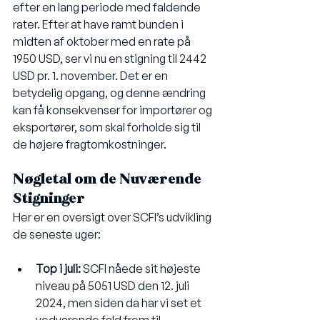
efter en lang periode med faldende 
rater. Efter at have ramt bunden i 
midten af oktober med en rate på 
1950 USD, ser vi nu en stigning til 2442 
USD pr. 1. november. Det er en 
betydelig opgang, og denne ændring 
kan få konsekvenser for importører og 
eksportører, som skal forholde sig til 
de højere fragtomkostninger. 
Nøgletal om de Nuværende 
Stigninger
Her er en oversigt over SCFI’s udvikling 
de seneste uger:
Top i juli:
 SCFI nåede sit højeste 
niveau på 5051 USD den 12. juli 
2024, men siden da har vi set et 