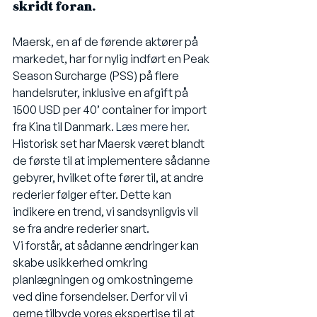
skridt foran.
Maersk, en af de førende aktører på 
markedet, har for nylig indført en Peak 
Season Surcharge (PSS) på flere 
handelsruter, inklusive en afgift på 
1500 USD per 40’ container for import 
fra Kina til Danmark. 
Læs mere her
.
Historisk set har Maersk været blandt 
de første til at implementere sådanne 
gebyrer, hvilket ofte fører til, at andre 
rederier følger efter. Dette kan 
indikere en trend, vi sandsynligvis vil 
se fra andre rederier snart.
Vi forstår, at sådanne ændringer kan 
skabe usikkerhed omkring 
planlægningen og omkostningerne 
ved dine forsendelser. Derfor vil vi 
gerne tilbyde vores ekspertise til at 