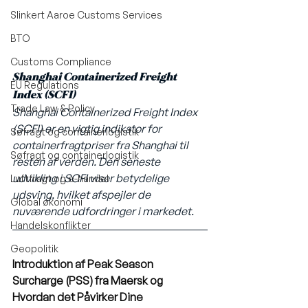
Slinkert Aaroe Customs Services
BTO
Customs Compliance
Shanghai Containerized Freight 
EU Regulations
Index (SCFI)
Trade Law & Policy
Shanghai Containerized Freight Index 
(SCFI) er en vigtig indikator for 
Søfragt og containerlogistik
containerfragtpriser fra Shanghai til 
Søfragt og containerlogistik
resten af verden. Den seneste 
udvikling i SCFI viser betydelige 
Luftfragt og e-handel
udsving, hvilket afspejler de 
Global økonomi
nuværende udfordringer i markedet.
Handelskonflikter
Geopolitik
Introduktion af Peak Season 
Surcharge (PSS) fra Maersk og 
Hvordan det Påvirker Dine 