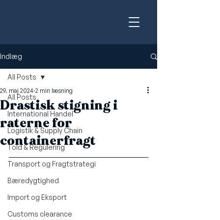
Indlæg
All Posts
29. maj 2024
2 min læsning
All Posts
Drastisk stigning i
International Handel
raterne for
Logistik & Supply Chain
containerfragt
Told & Regulering
Transport og Fragtstrategi
Bæredygtighed
Import og Eksport
Customs clearance