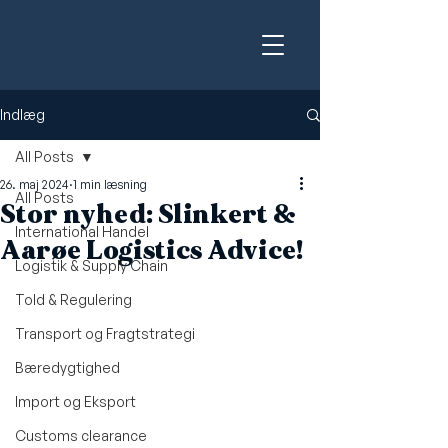
Indlæg
All Posts
26. maj 2024
1 min læsning
All Posts
Stor nyhed: Slinkert &
International Handel
Aarøe Logistics Advice!
Logistik & Supply Chain
Told & Regulering
Transport og Fragtstrategi
Bæredygtighed
Import og Eksport
Customs clearance