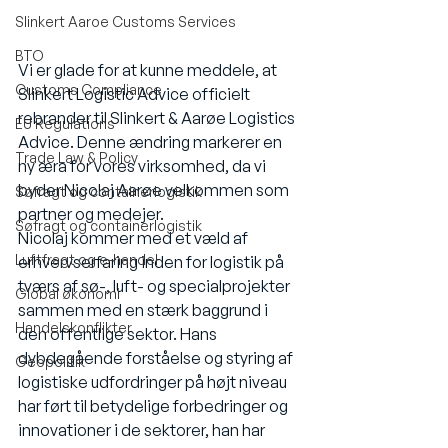
Slinkert Aaroe Customs Services
BTO
Vi er glade for at kunne meddele, at 
Customs Compliance
Slinkert Logistic Advice officielt 
rebrander til Slinkert & Aarøe Logistics 
EU Regulations
Advice. Denne ændring markerer en 
Trade Law & Policy
ny æra for vores virksomhed, da vi 
byder Nicolaj Aarøe velkommen som 
Søfragt og containerlogistik
partner og medejer.
Søfragt og containerlogistik
Nicolaj kommer med et væld af 
Luftfragt og e-handel
erhvervserfaring inden for logistik på 
tværs af sø-, luft- og specialprojekter 
Global økonomi
sammen med en stærk baggrund i 
Handelskonflikter
den offentlige sektor. Hans 
dybdegående forståelse og styring af 
Geopolitik
logistiske udfordringer på højt niveau 
har ført til betydelige forbedringer og 
innovationer i de sektorer, han har 