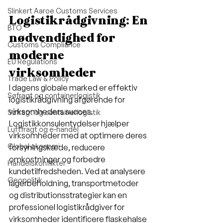
Slinkert Aaroe Customs Services
Logistikrådgivning: En 
BTO
nødvendighed for 
Customs Compliance
moderne 
EU Regulations
virksomheder
Trade Law & Policy
I dagens globale marked er effektiv 
Søfragt og containerlogistik
logistikrådgivning afgørende for 
virksomheders succes. 
Søfragt og containerlogistik
Logistikkonsulentydelser hjælper 
Luftfragt og e-handel
virksomheder med at optimere deres 
Global økonomi
forsyningskæde, reducere 
omkostninger og forbedre 
Handelskonflikter
kundetilfredsheden. Ved at analysere 
Geopolitik
lagerbeholdning, transportmetoder 
og distributionsstrategier kan en 
professionel logistikrådgiver for 
virksomheder identificere flaskehalse 